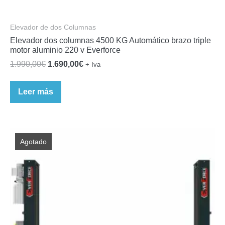
Elevador de dos Columnas
Elevador dos columnas 4500 KG Automático brazo triple
motor aluminio 220 v Everforce
El
El
1.990,00
€
1.690,00
€
+ Iva
precio
precio
original
actual
Leer más
era:
es:
1.990,00€.
1.690,00€.
Agotado