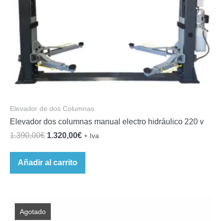
Elevador de dos Columnas
Elevador dos columnas manual electro hidráulico 220 v
El
El
1.390,00
€
1.320,00
€
+ Iva
precio
precio
original
actual
Añadir al carrito
era:
es:
1.390,00€.
1.320,00€.
Agotado