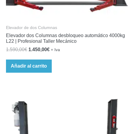
Elevador de dos Columnas
Elevador dos Columnas desbloqueo automático 4000kg
L22 | Profesional Taller Mecánico
El
El
1.590,00
€
1.450,00
€
+ Iva
precio
precio
original
actual
Añadir al carrito
era:
es:
1.590,00€.
1.450,00€.