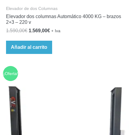
Elevador de dos Columnas
Elevador dos columnas Automático 4000 KG – brazos
2+3 – 220 v
El
El
1.590,00
€
1.569,00
€
+ Iva
precio
precio
original
actual
Añadir al carrito
era:
es:
1.590,00€.
1.569,00€.
¡Oferta!