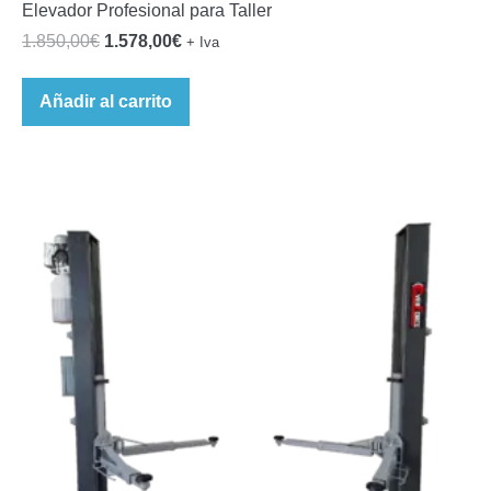
Elevador Profesional para Taller
El
El
1.850,00
€
1.578,00
€
+ Iva
precio
precio
original
actual
Añadir al carrito
era:
es:
1.850,00€.
1.578,00€.