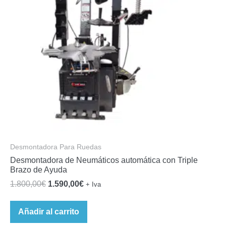
Desmontadora Para Ruedas
Desmontadora de Neumáticos automática con Triple
Brazo de Ayuda
El
El
1.800,00
€
1.590,00
€
+ Iva
precio
precio
original
actual
Añadir al carrito
era:
es: