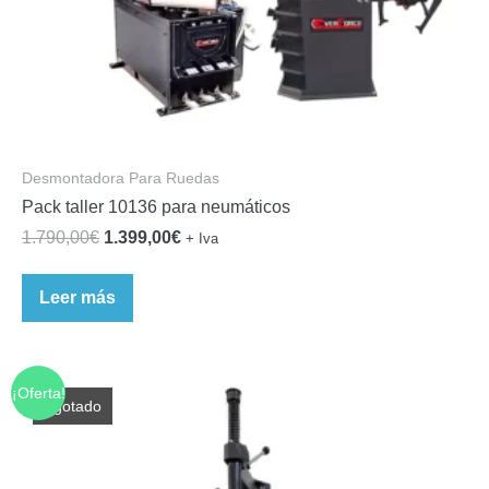
Desmontadora Para Ruedas
Pack taller 10136 para neumáticos
El
El
1.790,00
€
1.399,00
€
+ Iva
precio
precio
original
actual
Leer más
era:
es:
1.790,00€.
1.399,00€.
¡Oferta!
Agotado