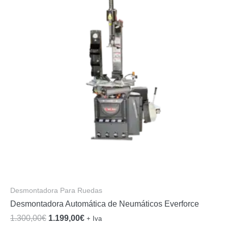
Desmontadora Para Ruedas
Desmontadora Automática de Neumáticos Everforce
El
El
1.300,00
€
1.199,00
€
+ Iva