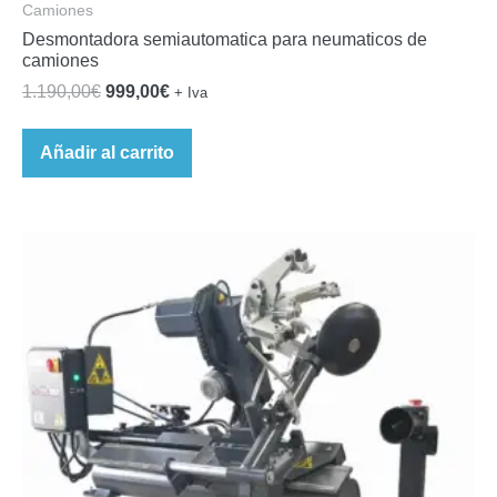
Camiones
Desmontadora semiautomatica para neumaticos de
camiones
El
El
1.190,00
€
999,00
€
+ Iva
precio
precio
original
actual
Añadir al carrito
era:
es:
1.190,00€.
999,00€.