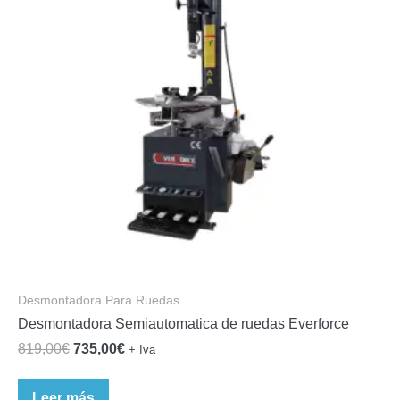
Desmontadora Para Ruedas
Desmontadora Semiautomatica de ruedas Everforce
El
El
819,00
€
735,00
€
+ Iva
precio
precio
original
actual
Leer más