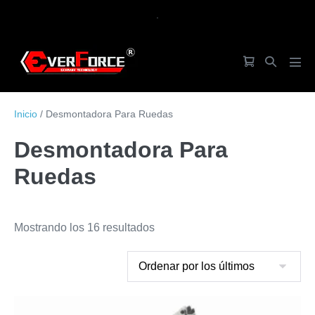
Saltar
.
al
contenido
Carrito
Alternar
Alte
de
búsqueda
men
la
Inicio
/ Desmontadora Para Ruedas
compra
Desmontadora Para
Ruedas
Ordenado
Mostrando los 16 resultados
por
los
últimos