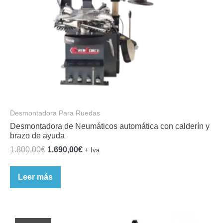
Desmontadora Para Ruedas
Desmontadora de Neumáticos automática con calderín y
brazo de ayuda
El
El
1.800,00
€
1.690,00
€
+ Iva
precio
precio
original
actual
Leer más
era:
es:
1.800,00€.
1.690,00€.