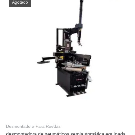
Agotado
Desmontadora Para Ruedas
desmontadora de neumáticos semiautomática equipada