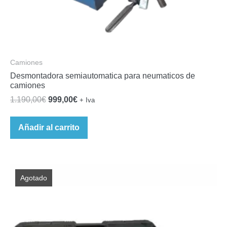
Camiones
Desmontadora semiautomatica para neumaticos de
camiones
El
El
1.190,00
€
999,00
€
+ Iva
precio
precio
original
actual
Añadir al carrito
era:
es:
1.190,00€.
999,00€.
Agotado