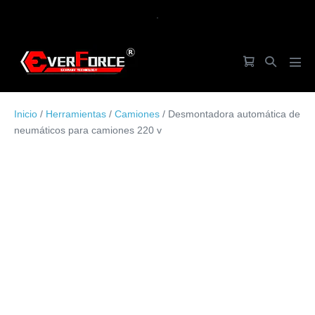
Saltar
.
al
contenido
Carrito
Alternar
Alte
de
búsqueda
men
la
Inicio
/
Herramientas
/
Camiones
/ Desmontadora automática de
compra
neumáticos para camiones 220 v