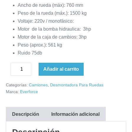
Ancho de rueda (máx): 760 mm
Peso de la rueda (máx.): 1500 kg
Voltaje: 220v / monofásico:
Motor de la bomba hidraulica: 3hp
Motor de la caja de cambios: 3hp
Peso (aprox.): 561 kg
Ruido 75db
Desmontadora
Añadir al carrito
Disminuir
automática
Aumentar
la
de
cantidad
Categorías:
Camiones
,
Desmontadora Para Ruedas
cantidad
neumáticos
Marca:
Everforce
para
camiones
220
Descripción
Información adicional
v
cantidad