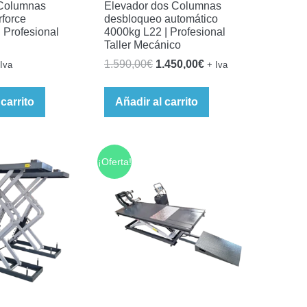
 Columnas
Elevador dos Columnas
force
desbloqueo automático
 Profesional
4000kg L22 | Profesional
Taller Mecánico
El
El
1.590,00
€
1.450,00
€
Iva
+ Iva
precio
precio
original
actual
 carrito
Añadir al carrito
era:
es:
1.590,00€.
1.450,00€.
¡Oferta!