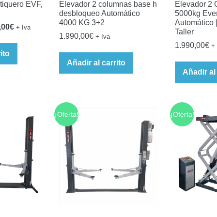
tiquero EVF,
Elevador 2 columnas base h
Elevador 2
desbloqueo Automático
5000kg Ever
4000 KG 3+2
Automático |
El
,00
€
+ Iva
Taller
1.990,00
€
+ Iva
o
precio
1.990,00
€
+ 
al
actual
ito
Añadir al carrito
es:
Añadir al
,00€.
1.600,00€.
¡Oferta!
¡Oferta!