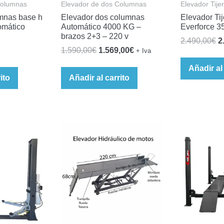
Columnas
Elevador de dos Columnas
Elevador Tije
mnas base h
Elevador dos columnas
Elevador Ti
omático
Automático 4000 KG –
Everforce 3
brazos 2+3 – 220 v
E
2.490,00
€
2
El
El
1.590,00
€
1.569,00
€
+ Iva
p
precio
precio
o
Añadir al
original
actual
ito
Añadir al carrito
e
era:
es:
2
1.590,00€.
1.569,00€.