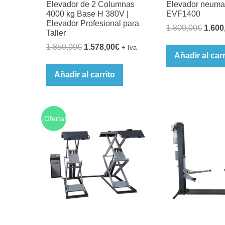
Elevador de 2 Columnas
Elevador neuma
4000 kg Base H 380V |
EVF1400
Elevador Profesional para
El
1.800,00
€
1.600
Taller
preci
El
El
1.850,00
€
1.578,00
€
+ Iva
origin
Añadir al carr
precio
precio
era:
original
actual
Añadir al carrito
1.800
era:
es:
1.850,00€.
1.578,00€.
¡Oferta!