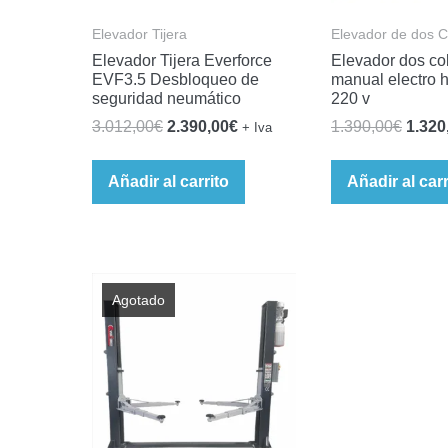
Elevador Tijera
Elevador de dos 
Elevador Tijera Everforce
Elevador dos c
EVF3.5 Desbloqueo de
manual electro h
seguridad neumático
220 v
El
El
El
3.012,00
€
2.390,00
€
1.390,00
€
1.320
+ Iva
precio
precio
preci
original
actual
origin
Añadir al carrito
Añadir al carr
era:
es:
era:
3.012,00€.
2.390,00€.
1.390
Agotado