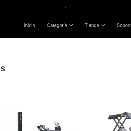
.
Inicio
Categoría
Tienda
Sopor
es