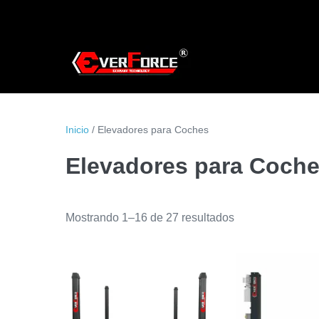
Saltar
al
contenido
Inicio
/ Elevadores para Coches
Elevadores para Coch
Ordenado
Mostrando 1–16 de 27 resultados
por
los
últimos