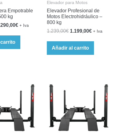
ra
Elevador para Motos
jera Empotrable
Elevador Profesional de
500 kg
Motos Electrohidráulico –
800 kg
l
El
.290,00
€
+ Iva
El
El
1.239,00
€
1.199,00
€
+ Iva
recio
precio
precio
precio
riginal
actual
 carrito
original
actual
Añadir al carrito
ra:
es:
era:
es:
.490,00€.
2.290,00€.
1.239,00€.
1.199,00€.