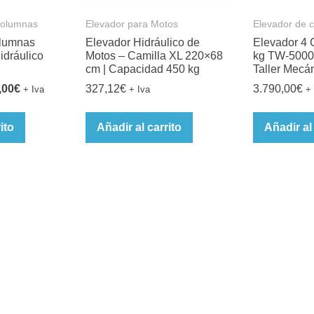
Columnas
Elevador para Motos
Elevador de 
olumnas
Elevador Hidráulico de
Elevador 4
idráulico
Motos – Camilla XL 220×68
kg TW-5000 
cm | Capacidad 450 kg
Taller Mecá
El
,00
€
327,12
€
3.790,00
€
+ Iva
+ Iva
+ 
o
precio
al
actual
ito
Añadir al carrito
Añadir al
es:
,00€.
1.320,00€.