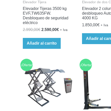
Elevador Tijera
Elevador de dos 
Elevador Tijeras 3500 kg
Elevador 2 colu
EVF,TW635FW.
desbloqueo Aut
Desbloqueo de seguridad
4000 KG
eléctrico
1.850,00
€
+ Iva
El
El
2.990,00
€
2.590,00
€
+ Iva
precio
precio
Añadir al carr
original
actual
Añadir al carrito
era:
es:
2.990,00€.
2.590,00€.
¡Oferta!
¡Oferta!