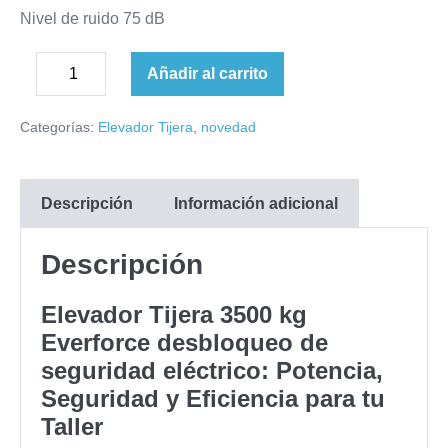
Nivel de ruido 75 dB
Elevador
Añadir al carrito
Disminuir
Tijeras
Aumentar
la
3500
cantidad
Categorías:
Elevador Tijera
,
novedad
cantidad
kg
EVF,TW635FW.
Desbloqueo
Descripción
Información adicional
de
seguridad
Descripción
eléctrico
cantidad
Elevador Tijera 3500 kg
Everforce desbloqueo de
seguridad eléctrico: Potencia,
Seguridad y Eficiencia para tu
Taller