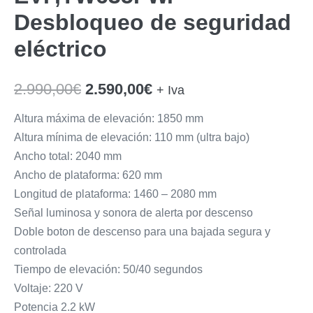
Desbloqueo de seguridad
eléctrico
El
El
2.990,00
€
2.590,00
€
+ Iva
precio
precio
Altura máxima de elevación: 1850 mm
Altura mínima de elevación: 110 mm (ultra bajo)
original
actual
Ancho total: 2040 mm
era:
es:
Ancho de plataforma: 620 mm
2.990,00€.
2.590,00€.
Longitud de plataforma: 1460 – 2080 mm
Señal luminosa y sonora de alerta por descenso
Doble boton de descenso para una bajada segura y
controlada
Tiempo de elevación: 50/40 segundos
Voltaje: 220 V
Potencia 2.2 kW