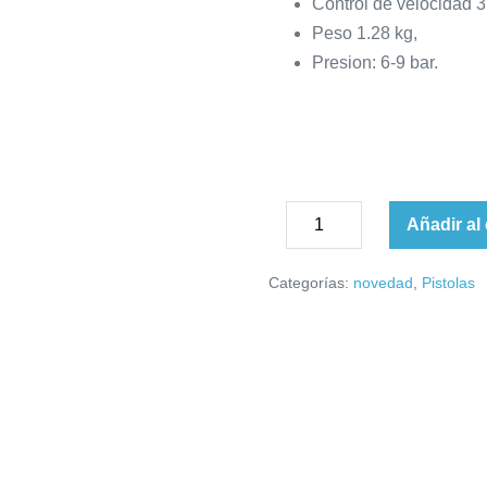
Control de velocidad 3
Peso 1.28 kg,
Presion: 6-9 bar.
Pistola
Añadir al 
Disminuir
de
Aumentar
la
Impacto
cantidad
Categorías:
novedad
,
Pistolas
cantidad
Neumática
1/2"
Nano
Everforce
cantidad