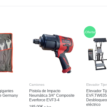
¡Oferta!
Camiones
Elevador Tije
gigantes
Pistola de Impacto
Elevador Ti
le Germany
Neumática 3/4″ Composite
EVF,TW635
Everforce EVF3-4
Desbloqueo
eléctrico
185,00
€
+ Iva