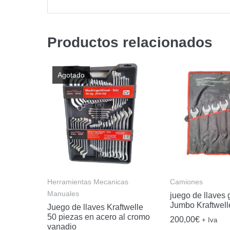
Productos relacionados
Agotado
Herramientas Mecanicas
Camiones
Manuales
juego de llaves 
Jumbo Kraftwel
Juego de llaves Kraftwelle
50 piezas en acero al cromo
200,00
€
+ Iva
vanadio