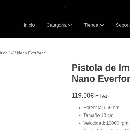
.
Inicio
Categoría
Tienda
Sopor
tica 1/2″ Nano Everforce
Pistola de I
Nano Everfo
119,00
€
+ Iva
Potencia: 650 nm
Tamaño 13 cm.
Velocidad: 10000 rpm.