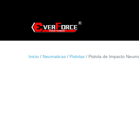
Saltar
al
contenido
Inicio
/
Neumaticas
/
Pistolas
/ Pistola de Impacto Neumá