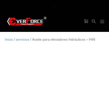
Saltar
.
al
contenido
Carrito
Alternar
Alte
de
búsqueda
men
la
Inicio
/
servicios
/ Aceite para elevadores hidráulicos – H46
compra