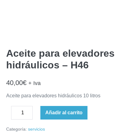
Aceite para elevadores
hidráulicos – H46
40,00
€
+ Iva
Aceite para elevadores hidráulicos 10 litros
Aceite
Añadir al carrito
Disminuir
para
Aumentar
la
elevadores
cantidad
Categoría:
servicios
cantidad
hidráulicos