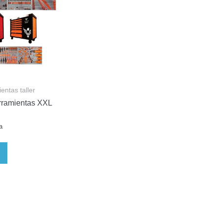
entas taller
rramientas XXL
a