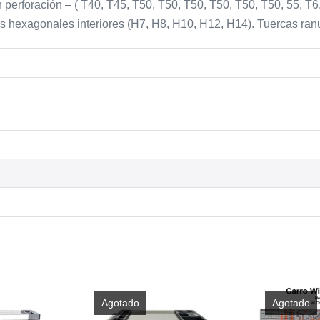
 perforación – ( T40, T45, T50, T50, T50, T50, T50, T50, 55, T6. 
 hexagonales interiores (H7, H8, H10, H12, H14). Tuercas ran
Agotado
Agotado