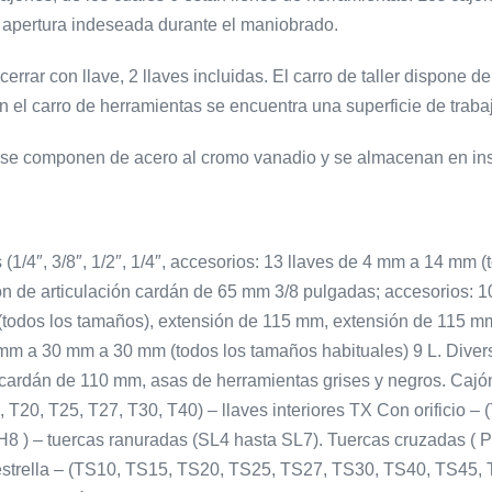
a apertura indeseada durante el maniobrado.
errar con llave, 2 llaves incluidas. El carro de taller dispone d
el carro de herramientas se encuentra una superficie de trabaj
er se componen de acero al cromo vanadio y se almacenan en in
s (1/4″, 3/8″, 1/2″, 1/4″, accesorios: 13 llaves de 4 mm a 14 mm 
ón de articulación cardán de 65 mm 3/8 pulgadas; accesorios: 
 (todos los tamaños), extensión de 115 mm, extensión de 115 mm
mm a 30 mm a 30 mm (todos los tamaños habituales) 9 L. Diver
 cardán de 110 mm, asas de herramientas grises y negros. Cajón 
15, T20, T25, T27, T30, T40) – llaves interiores TX Con orificio 
8 ) – tuercas ranuradas (SL4 hasta SL7). Tuercas cruzadas ( 
estrella – (TS10, TS15, TS20, TS25, TS27, TS30, TS40, TS45, 