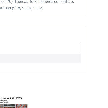
0,T70). Tuercas Torx interiores con orificio.
uradas (SL8, SL10, SL12).