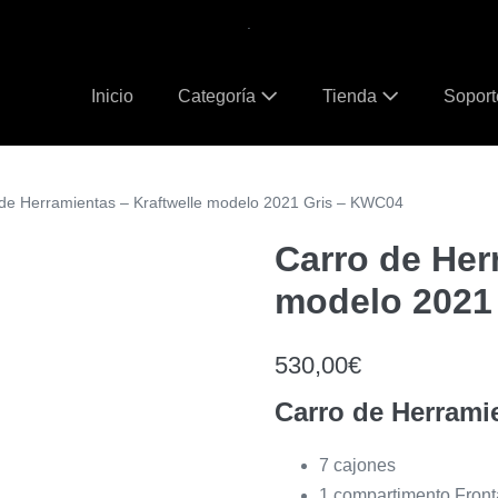
.
Inicio
Categoría
Tienda
Sopor
 de Herramientas – Kraftwelle modelo 2021 Gris – KWC04
Carro de Her
modelo 2021
530,00
€
Carro de Herrami
7 cajones
1 compartimento Front