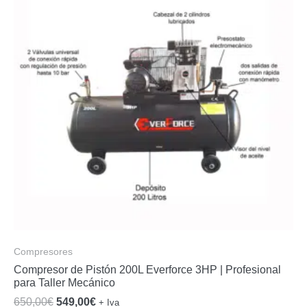
Compresores
Compresor de Pistón 200L Everforce 3HP | Profesional
para Taller Mecánico
El
El
650,00
€
549,00
€
+ Iva