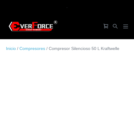
Saltar
.
al
contenido
Carrito
Alternar
Alte
de
búsqueda
men
la
Inicio
/
Compresores
/ Compresor Silencioso 50 L Kraftwelle
compra