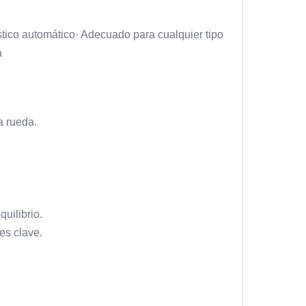
tico automático· Adecuado para cualquier tipo
a
a rueda.
uilibrio.
es clave.