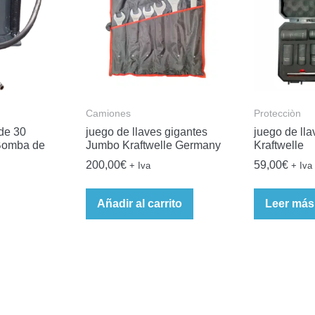
Camiones
Protecciòn
 de 30
juego de llaves gigantes
juego de ll
Bomba de
Jumbo Kraftwelle Germany
Kraftwelle
200,00
€
59,00
€
+ Iva
+ Iva
Añadir al carrito
Leer más