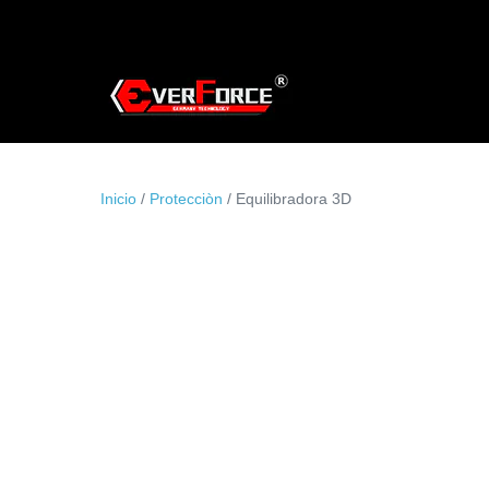
Saltar
al
contenido
Inicio
/
Protecciòn
/ Equilibradora 3D