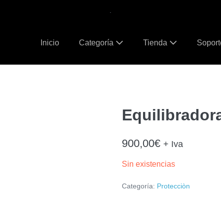
.
Inicio
Categoría
Tienda
Sopor
Equilibrador
900,00
€
+ Iva
Sin existencias
Categoría:
Protecciòn