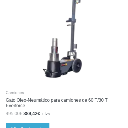
Camiones
Gato Oleo-Neumático para camiones de 60 T/30 T
Everforce
El
El
495,00
€
389,42
€
+ Iva
precio
precio