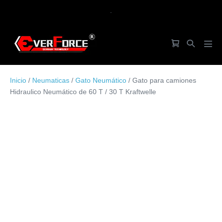
Saltar
.
al
contenido
Carrito
Alternar
Alte
de
búsqueda
men
la
Inicio
/
Neumaticas
/
Gato Neumático
/ Gato para camiones
compra
Hidraulico Neumático de 60 T / 30 T Kraftwelle