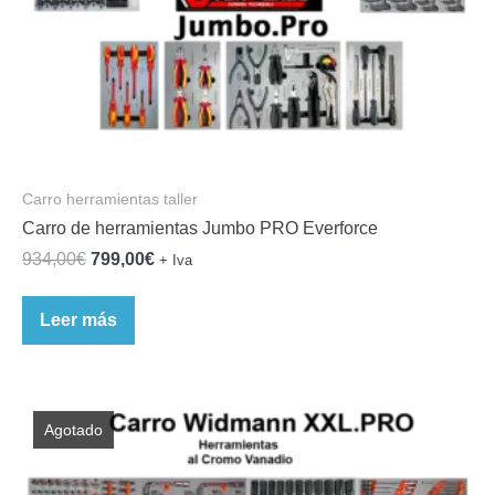
Carro herramientas taller
Carro de herramientas Jumbo PRO Everforce
El
El
934,00
€
799,00
€
+ Iva
precio
precio
original
actual
Leer más
era:
es:
934,00€.
799,00€.
Agotado