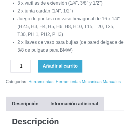
3 x varillas de extensión (1/4″, 3/8″ y 1/2″)
2 x junta cardán (1/4″, 1/2″)
Juego de puntas con vaso hexagonal de 16 x 1/4″
(H2.5, H3, H4, H5, H6, H8, H10, T15, T20, T25,
T30, PH 1, PH2, PH3)
2 x llaves de vaso para bujías (de pared delgada de
3/8 de pulgada para BMW)
Juego
Añadir al carrito
Disminuir
de
Aumentar
la
llaves
cantidad
Categorías:
Herramientas
,
Herramientas Mecanicas Manuales
cantidad
dinamométricas
profesionales
EVF18026
Descripción
Información adicional
Everforce
32
Descripción
piezas