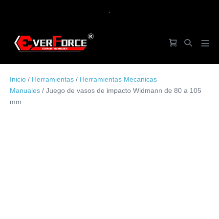
Saltar
.
al
contenido
Carrito
Alternar
Alte
de
búsqueda
men
la
Inicio
/
Herramientas
/
Herramientas Mecanicas
compra
Manuales
/ Juego de vasos de impacto Widmann de 80 a 105
mm