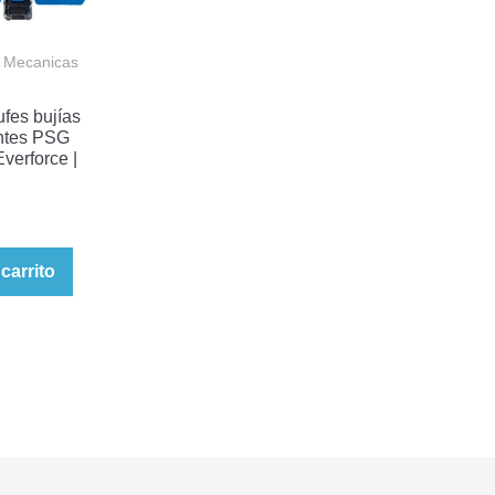
 Mecanicas
fes bujías
ntes PSG
erforce |
 carrito