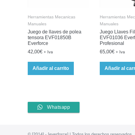
Herramientas Mecanicas
Herramientas Mec
Manuales
Manuales
Juego de llaves de polea
Juego Llaves Fil
tensora EVF01850B
EVF01036 Everf
Everforce
Profesional
42,00
€
65,00
€
+ Iva
+ Iva
Añadir al carrito
Añadir al carr
Whatsapp
© [2014] - [everforce] | Todos los derechos reservados