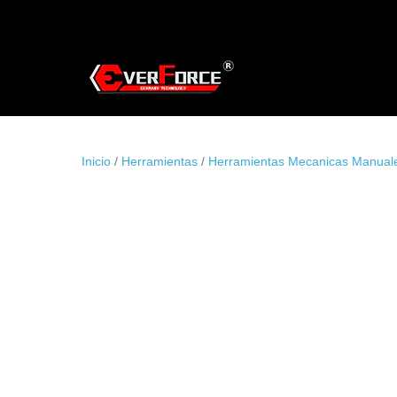
Saltar
al
contenido
Inicio
/
Herramientas
/
Herramientas Mecanicas Manual