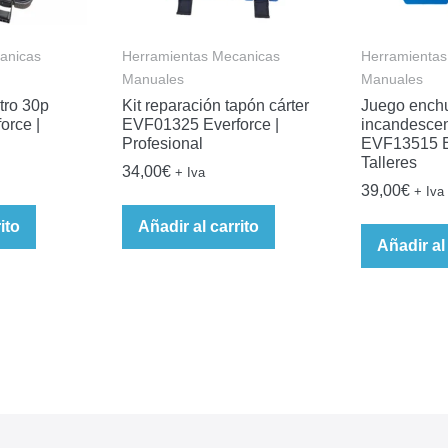
anicas
Herramientas Mecanicas
Herramientas
Manuales
Manuales
tro 30p
Kit reparación tapón cárter
Juego enchu
orce |
EVF01325 Everforce |
incandesce
Profesional
EVF13515 Ev
Talleres
34,00
€
+ Iva
39,00
€
+ Iva
ito
Añadir al carrito
Añadir al