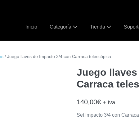
.
Inicio
Categoría
Tienda
Sopor
es
/ Juego llaves de Impacto 3/4 con Carraca telescópica
Juego llaves
Carraca tele
140,00
€
+ Iva
Set Impacto 3/4 con Carraca