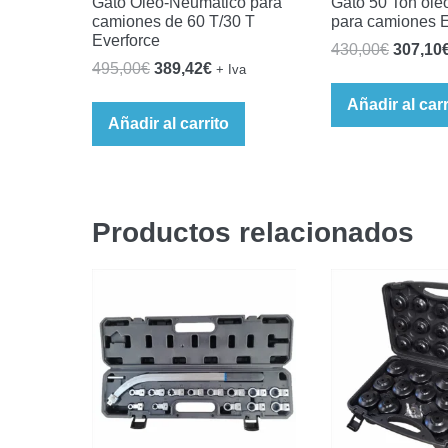
Gato Oleo-Neumático para
Gato 50 Ton ole
camiones de 60 T/30 T
para camiones E
Everforce
El
430,00
€
307,10
El
El
495,00
€
389,42
€
+ Iva
precio
precio
precio
original
Añadir al carr
original
actual
Añadir al carrito
era:
era:
es:
430,00€
495,00€.
389,42€.
Productos relacionados