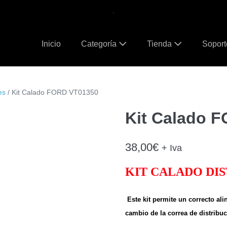
.
Inicio
Categoría
Tienda
Sopor
es
/ Kit Calado FORD VT01350
Kit Calado 
38,00
€
+ Iva
KIT CALADO DI
Este kit permite un correcto ali
cambio de la correa de distribu