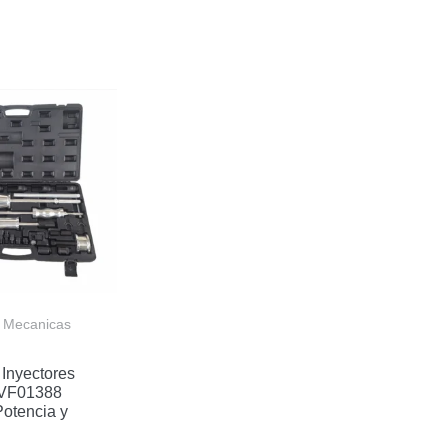
 Mecanicas
 Inyectores
EVF01388
Potencia y