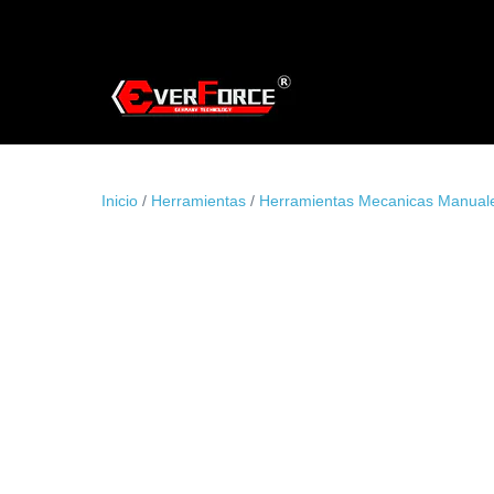
Saltar
al
contenido
Inicio
/
Herramientas
/
Herramientas Mecanicas Manual