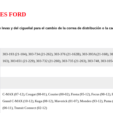
NES FORD
e levas y del cigueñal para el cambio de la correa de distribución o la 
303-193 (21-104), 303-734 (21-262), 303-376 (21-162B), 303-393A (21-168), 3
163), 303-651 (21-229), 303-732 (21-260), 303-735 (21-263), 303-748, 303-10
C-MAX (07-12), Cougar (98-01), Courier (00-02), Fiesta (95-12), Focus (98-12),
Grand C-MAX (10-12), Kuga (08-12), Maverick (01-07), Mondeo (93-12), Puma (
(06-11), Transit Connect (02-12)