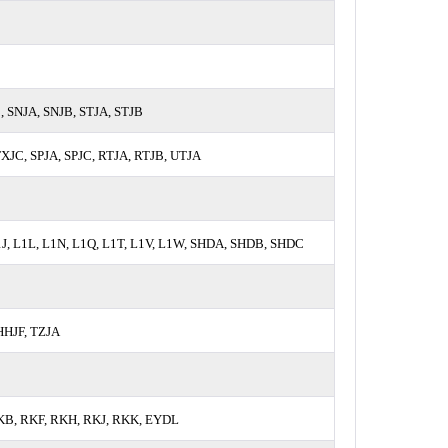
 SNJA, SNJB, STJA, STJB
XJC, SPJA, SPJC, RTJA, RTJB, UTJA
, L1L, L1N, L1Q, L1T, L1V, L1W, SHDA, SHDB, SHDC
HHJF, TZJA
KB, RKF, RKH, RKJ, RKK, EYDL