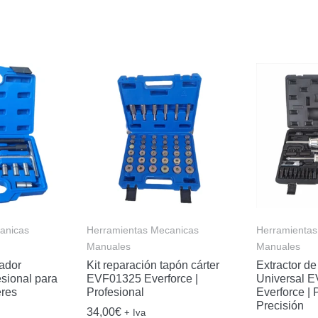
anicas
Herramientas Mecanicas
Herramientas
Manuales
Manuales
ador
Kit reparación tapón cárter
Extractor de
sional para
EVF01325 Everforce |
Universal 
eres
Profesional
Everforce | 
Precisión
34,00
€
+ Iva