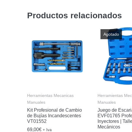
Productos relacionados
Agotado
Herramientas Mecanicas
Herramientas Mec
Manuales
Manuales
Kit Profesional de Cambio
Juego de Escari
de Bujías Incandescentes
EVF01765 Profe
VT01552
Inyectores | Tall
Mecánicos
69,00
€
+ Iva