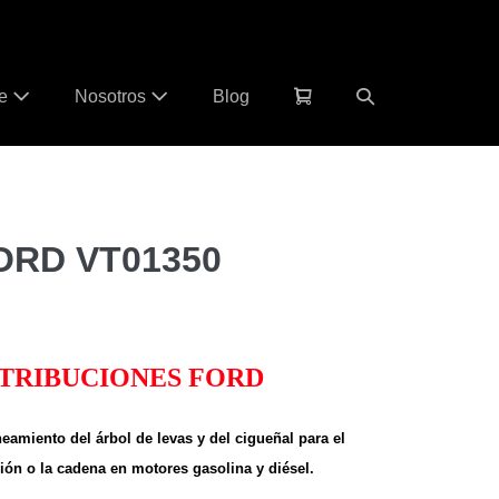
Carrito
Alternar
te
Nosotros
Blog
de
búsqueda
la
compra
FORD VT01350
STRIBUCIONES FORD
neamiento del árbol de levas y del cigueñal para el
ción o la cadena en motores gasolina y diésel.