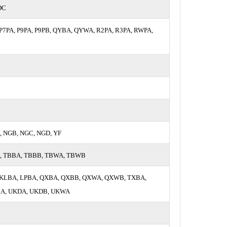
DC
P7PA, P9PA, P9PB, QYBA, QYWA, R2PA, R3PA, RWPA,
 NGB, NGC, NGD, YF
A, TBBA, TBBB, TBWA, TBWB
, KLBA, LPBA, QXBA, QXBB, QXWA, QXWB, TXBA,
BA, UKDA, UKDB, UKWA