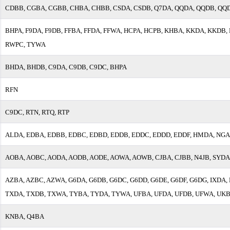
CDBB, CGBA, CGBB, CHBA, CHBB, CSDA, CSDB, Q7DA, QQDA, QQDB, QQ
BHPA, F9DA, F9DB, FFBA, FFDA, FFWA, HCPA, HCPB, KHBA, KKDA, KKDB, 
RWPC, TYWA
BHDA, BHDB, C9DA, C9DB, C9DC, BHPA
RFN
C9DC, RTN, RTQ, RTP
ALDA, EDBA, EDBB, EDBC, EDBD, EDDB, EDDC, EDDD, EDDF, HMDA, NGA,
AOBA, AOBC, AODA, AODB, AODE, AOWA, AOWB, CJBA, CJBB, N4JB, SYD
AZBA, AZBC, AZWA, G6DA, G6DB, G6DC, G6DD, G6DE, G6DF, G6DG, IXDA
TXDA, TXDB, TXWA, TYBA, TYDA, TYWA, UFBA, UFDA, UFDB, UFWA, UK
KNBA, Q4BA