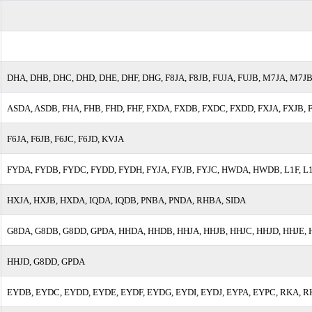
DHA, DHB, DHC, DHD, DHE, DHF, DHG, F8JA, F8JB, FUJA, FUJB, M7JA, M7JB,
ASDA, ASDB, FHA, FHB, FHD, FHF, FXDA, FXDB, FXDC, FXDD, FXJA, FXJB, F
F6JA, F6JB, F6JC, F6JD, KVJA
FYDA, FYDB, FYDC, FYDD, FYDH, FYJA, FYJB, FYJC, HWDA, HWDB, L1F, L1J
HXJA, HXJB, HXDA, IQDA, IQDB, PNBA, PNDA, RHBA, SIDA
G8DA, G8DB, G8DD, GPDA, HHDA, HHDB, HHJA, HHJB, HHJC, HHJD, HHJE, 
HHJD, G8DD, GPDA
EYDB, EYDC, EYDD, EYDE, EYDF, EYDG, EYDI, EYDJ, EYPA, EYPC, RKA, R