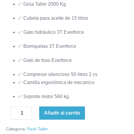
✅ Grúa Taller 2000 Kg
✅ Cubeta para aceite de 15 litros
✅ Gato hidráulico 3T Everforce
✅ Borriquetas 3T Everforce
✅ Gato de foso Everforce
✅ Compresor silencioso 50 litros 2 cv
✅ Camilla ergonómica de mecanico
✅ Soporte motor 560 kg
Pack
Añadir al carrito
Disminuir
Taller
Aumentar
la
EVF
cantidad
Categoría:
Pack Taller