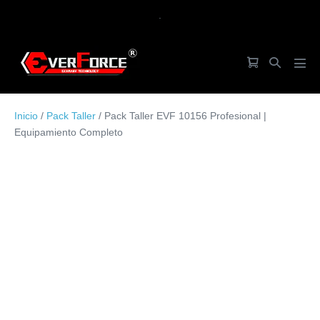
Saltar
.
al
contenido
Carrito
Alternar
Alte
de
búsqueda
men
la
Inicio
/
Pack Taller
/ Pack Taller EVF 10156 Profesional |
compra
Equipamiento Completo