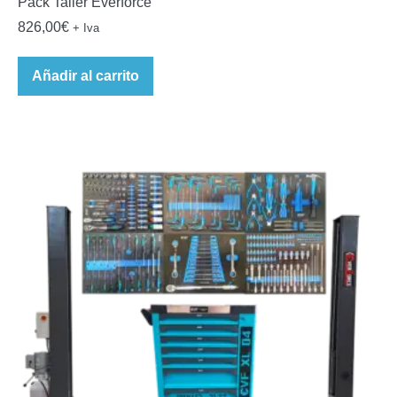
Pack Taller Everforce
826,00
€
+ Iva
Añadir al carrito