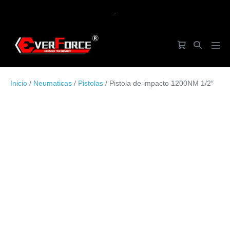
Saltar
.
al
contenido
Carrito
Alternar
Alte
de
búsqueda
men
la
Inicio
/
Neumaticas
/
Pistolas
/ Pistola de impacto 1200NM 1/2″
compra