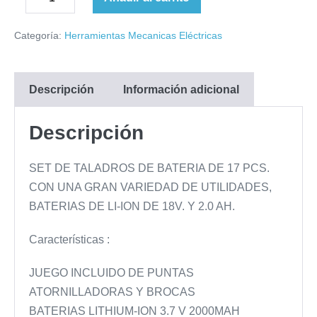
Disminuir
DE
Aumentar
la
TALADROS
cantidad
Categoría:
Herramientas Mecanicas Eléctricas
cantidad
DE
BATERIA
18V
Descripción
Información adicional
cantidad
Descripción
SET DE TALADROS DE BATERIA DE 17 PCS.
CON UNA GRAN VARIEDAD DE UTILIDADES,
BATERIAS DE LI-ION DE 18V. Y 2.0 AH.
Características :
JUEGO INCLUIDO DE PUNTAS
ATORNILLADORAS Y BROCAS
BATERIAS LITHIUM-ION 3.7 V 2000MAH