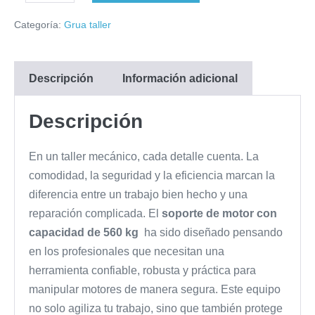
la
Motor
cantidad
Categoría:
Grua taller
cantidad
560
kg
–
Descripción
Información adicional
Profesional
para
Descripción
Taller
Mecánico
En un taller mecánico, cada detalle cuenta. La
cantidad
comodidad, la seguridad y la eficiencia marcan la
diferencia entre un trabajo bien hecho y una
reparación complicada. El
soporte de motor con
capacidad de 560 kg
ha sido diseñado pensando
en los profesionales que necesitan una
herramienta confiable, robusta y práctica para
manipular motores de manera segura. Este equipo
no solo agiliza tu trabajo, sino que también protege