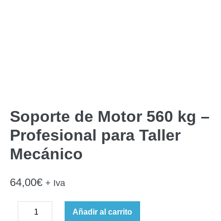
Soporte de Motor 560 kg –
Profesional para Taller
Mecánico
64,00
€
+ Iva
Soporte
Añadir al carrito
Disminuir
de
Aumentar