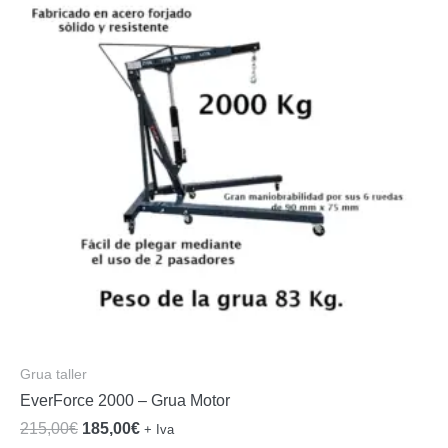
Grua taller
EverForce 2000 – Grua Motor
El
El
215,00
€
185,00
€
+ Iva