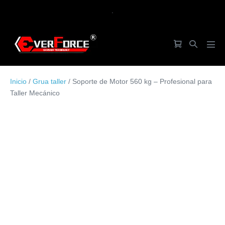
Saltar
.
al
contenido
Carrito
Alternar
Alte
de
búsqueda
men
la
Inicio
/
Grua taller
/ Soporte de Motor 560 kg – Profesional para
compra
Taller Mecánico