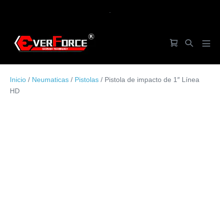
Saltar
.
al
contenido
Carrito
Alternar
Alte
de
búsqueda
men
la
Inicio
/
Neumaticas
/
Pistolas
/ Pistola de impacto de 1″ Línea
compra
HD